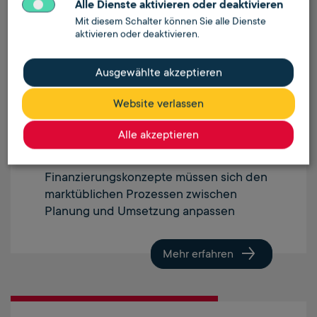
Alle Dienste aktivieren oder deaktivieren
Mit diesem Schalter können Sie alle Dienste
Wie kann eine nachhaltige
aktivieren oder deaktivieren.
Förder- und
Finanzierungskulisse ohne
Ausgewählte akzeptieren
Hürden funktionieren?
Website verlassen
Alle akzeptieren
Fördermodalitäten und
Finanzierungskonzepte müssen sich den
marktüblichen Prozessen zwischen
Planung und Umsetzung anpassen
Mehr erfahren