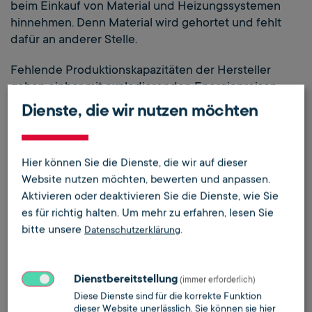
beim Einkauf von Material und Heizungssystemen
hinnehmen. Denn Material wird gehortet und fehlt
dafür an anderer Stelle.
Fehlende Produktionskapazitäten der Hersteller
gehen einher mit explodierenden Energiepreisen,
Auftragsstornierungen und Materialmangel, was
Dienste, die wir nutzen möchten
wiederum Baudienstleister zur Geschäftsaufgabe
zwingt. Die Probleme werden verstärkt,
Verzögerungen sind schwer nachzuholen.
Hier können Sie die Dienste, die wir auf dieser
Website nutzen möchten, bewerten und anpassen.
Aktivieren oder deaktivieren Sie die Dienste, wie Sie
Wird sich die Lage entspannen,
es für richtig halten.
Um mehr zu erfahren, lesen Sie
wenn die Umrüstung per Gesetz
bitte unsere
.
Datenschutzerklärung
durchgesetzt wird und die
Nachfrage weiter steigt?
Dienstbereitstellung
(immer erforderlich)
Diese Dienste sind für die korrekte Funktion
dieser Website unerlässlich. Sie können sie hier